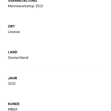
VERANSTALTUNG
Marineworkshop 2021
ORT
Modellbau
Linstow
Wir machen Ihre Ideen greifbar und
fertigen Ihre Visionen als Modell an
LAND
Deutschland
JAHR
2021
sonstige Dienstleistungen
Wir fertigen Schutz- und
KUNDE
Trennwände, individuell angepasst,
MBDA