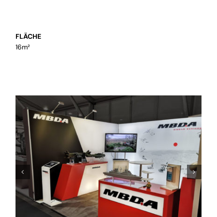
inklusive Einbau
FLÄCHE
16m²
Präsentation
Wir setzen Sie in Szene und
kreieren Präsentationskonzepte für
temporäre und bleibende Räume
Mietmaterial