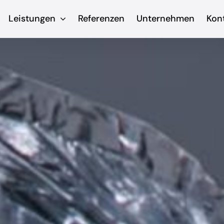
Leistungen
Referenzen
Unternehmen
Kon
u
sonstige
Prä
Dienstleistungen
e Ideen
Wir se
ertigen
u
Wir fertigen Schutz-
ls Modell
Präse
und Trennwände,
für
individuell angepasst,
ble
inklusive Einbau