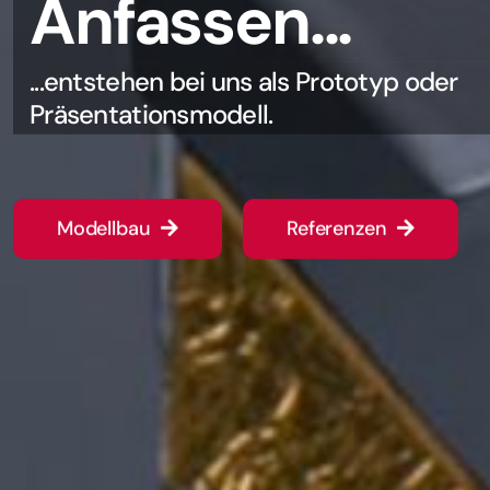
Szene...
...und kreieren einzigartige Präsentation
Konzepte für temporäre und bleibende
Präsentation
Referenzen