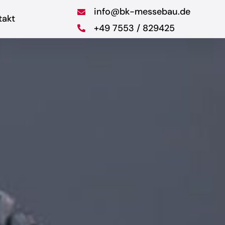
info@bk-messebau.de
takt
+49 7553 / 829425
sentation
Mietmaterial
tzen Sie in Szene
Vom Bildschirm bis zur
nd kreieren
Kuchengabel – wir
ntationskonzepte
statten Sie komplett
 temporäre und
aus
ibende Räume