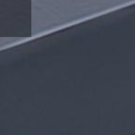
s-
 Räume.