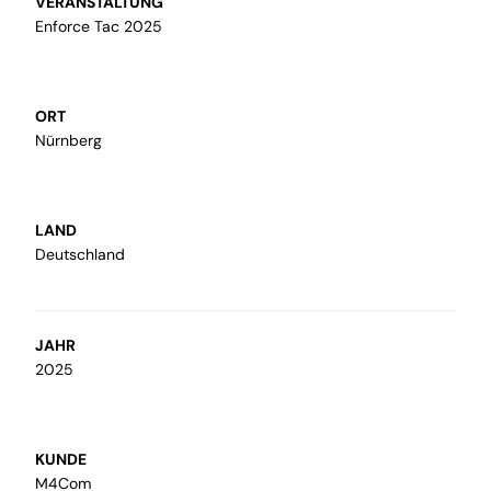
VERANSTALTUNG
Enforce Tac 2025
ORT
Modellbau
Nürnberg
Wir machen Ihre Ideen greifbar und
fertigen Ihre Visionen als Modell an
LAND
Deutschland
JAHR
2025
sonstige Dienstleistungen
Wir fertigen Schutz- und
KUNDE
Trennwände, individuell angepasst,
M4Com