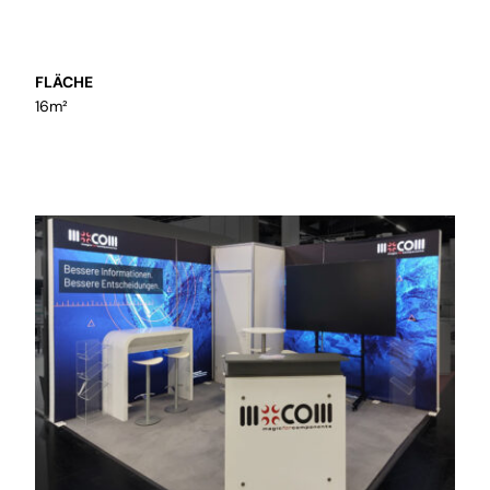
inklusive Einbau
FLÄCHE
16m²
Präsentation
Wir setzen Sie in Szene und
kreieren Präsentationskonzepte für
temporäre und bleibende Räume
Mietmaterial