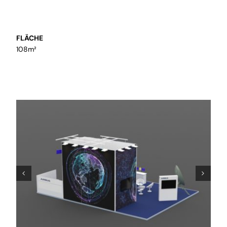
inklusive Einbau
FLÄCHE
108m²
Präsentation
Wir setzen Sie in Szene und
kreieren Präsentationskonzepte für
temporäre und bleibende Räume
Mietmaterial