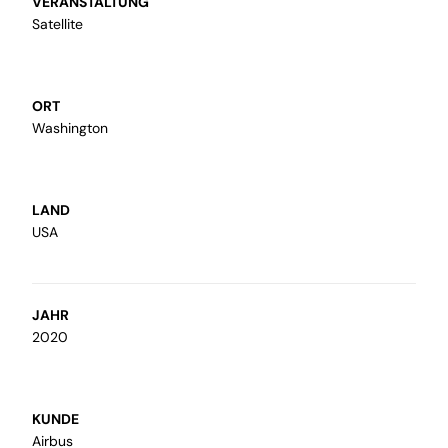
VERANSTALTUNG
Satellite
ORT
Modellbau
Washington
Wir machen Ihre Ideen greifbar und
fertigen Ihre Visionen als Modell an
LAND
USA
JAHR
2020
sonstige Dienstleistungen
Wir fertigen Schutz- und
KUNDE
Trennwände, individuell angepasst,
Airbus