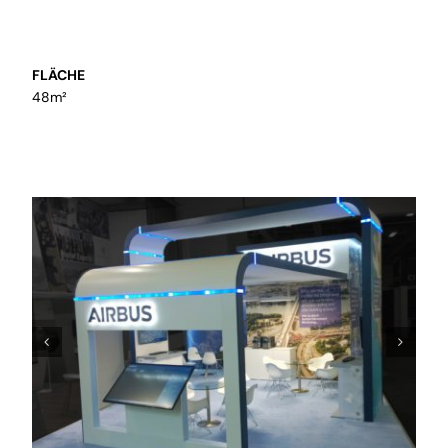
inklusive Einbau
FLÄCHE
48m²
Präsentation
Wir setzen Sie in Szene und
kreieren Präsentationskonzepte für
temporäre und bleibende Räume
Mietmaterial