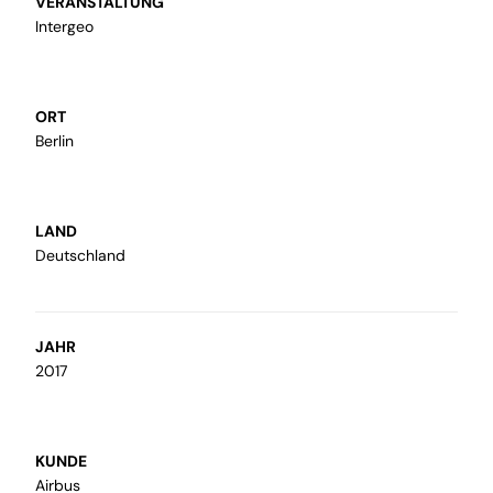
VERANSTALTUNG
Intergeo
ORT
Modellbau
Berlin
Wir machen Ihre Ideen greifbar und
fertigen Ihre Visionen als Modell an
LAND
Deutschland
JAHR
2017
sonstige Dienstleistungen
Wir fertigen Schutz- und
KUNDE
Trennwände, individuell angepasst,
Airbus